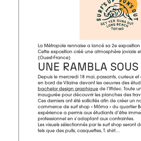
La Métropole rennaise a lancé sa 2e exposition s
Cette exposition créé une atmosphère joviale e
(Ouest-France)
UNE RAMBLA SOUS L
Depuis le mercredi 18 mai, passants, curieux e
en bord de Vilaine devant les oeuvres des étu
bachelor design graphique
de l’Iffdec. Toute 
inaugurée pour découvrir les planches des trava
Ces derniers ont été sollicités afin de créer un
commerce de surf shop « Môma » du quartier 
expérience a permis aux étudiants d’être imm
professionnel en s’adaptant aux contraintes.
Les visuels sélectionnés par le surf shop seront d
tels que des pulls, casquettes, T. shirt…