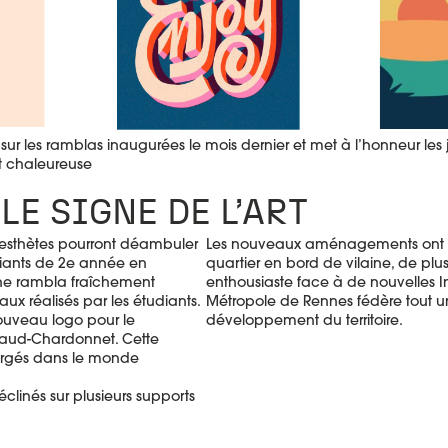
ur les ramblas inaugurées le mois dernier et met à l’honneur les j
t chaleureuse
E SIGNE DE L’ART
t esthètes pourront déambuler
Les nouveaux aménagements ont p
diants de 2e année en
quartier en bord de vilaine, de plu
une rambla fraîchement
enthousiaste face à de nouvelles Inst
ux réalisés par les étudiants.
Métropole de Rennes fédère tout u
 nouveau logo pour le
développement du territoire.
Baud-Chardonnet. Cette
ergés dans le monde
éclinés sur plusieurs supports