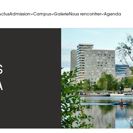
Actus
Admission
Campus
Galerie
Nous rencontrer
Agenda
S
A