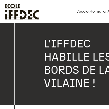
Aller
au
contenu
L’école
Formation
L’IFFDEC
HABILLE LE
BORDS DE L
VILAINE !