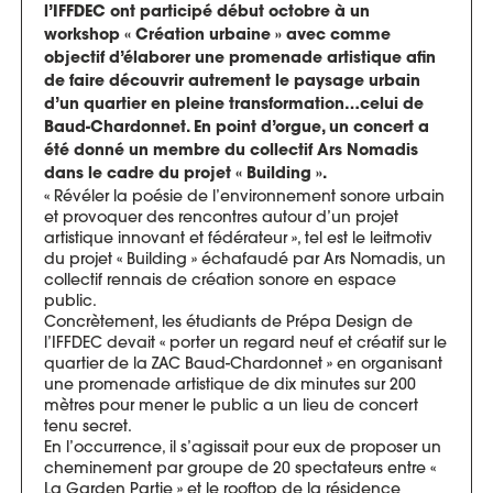
l’IFFDEC ont participé début octobre à un
workshop « Création urbaine » avec comme
objectif d’élaborer une promenade artistique afin
de faire découvrir autrement le paysage urbain
d’un quartier en pleine transformation…celui de
Baud-Chardonnet. En point d’orgue, un concert a
été donné un membre du collectif Ars Nomadis
dans le cadre du projet « Building ».
« Révéler la poésie de l’environnement sonore urbain
et provoquer des rencontres autour d’un projet
artistique innovant et fédérateur », tel est le leitmotiv
du projet « Building » échafaudé par Ars Nomadis, un
collectif rennais de création sonore en espace
public.
Concrètement, les étudiants de Prépa Design de
l’IFFDEC devait « porter un regard neuf et créatif sur le
quartier de la ZAC Baud-Chardonnet » en organisant
une promenade artistique de dix minutes sur 200
mètres pour mener le public a un lieu de concert
tenu secret.
En l’occurrence, il s’agissait pour eux de proposer un
cheminement par groupe de 20 spectateurs entre «
La Garden Partie » et le rooftop de la résidence