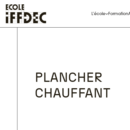
Aller
au
contenu
L’école
Formation
PLANCHER
CHAUFFANT