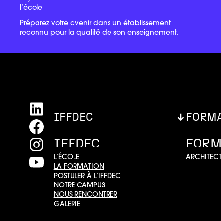
l’école
Préparez votre avenir dans un établissement
reconnu pour la qualité de son enseignement.
LinkedIn
IFFDEC
FORM
Facebook
Instagram
IFFDEC
FORM
YouTube
L’ÉCOLE
ARCHITECT
LA FORMATION
POSTULER À L’IFFDEC
NOTRE CAMPUS
NOUS RENCONTRER
GALERIE