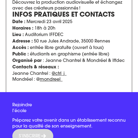
Découvrez la production audiovisuelle et échangez
avec des créateurs passionnés !
INFOS PRATIQUES ET CONTACTS
Mercredi 23 avril 2025
Date :
18h à 20h
Horaires :
Auditorium IFFDEC
Lieu :
50 rue Jules Andrade, 35000 Rennes
Adresse :
entrée libre gratuite (ouvert à tous)
Accès :
étudiants en graphisme (entrée libre)
Public :
: Jeanne Chantrel & Mondréel & Iffdec
Organisé par
Contacts & réseaux :
Jeanne Chantrel :
@ctrl_j_
Mondréel : @
mondreel_
Rejoindre
l’école
Préparez votre avenir dans un établissement reconnu
pour la qualité de son enseignement.
S’INSCRIRE