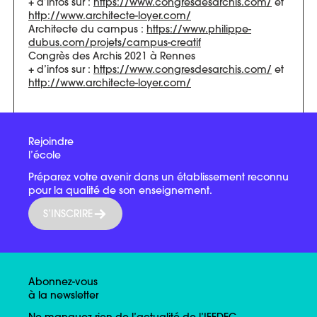
+ d’infos sur :
https://www.congresdesarchis.com/
et
http://www.architecte-loyer.com/
Architecte du campus :
https://www.philippe-
dubus.com/projets/campus-creatif
Congrès des Archis 2021 à Rennes
+ d’infos sur :
https://www.congresdesarchis.com/
et
http://www.architecte-loyer.com/
Rejoindre
l’école
Préparez votre avenir dans un établissement reconnu
pour la qualité de son enseignement.
S’INSCRIRE
Abonnez-vous
à la newsletter
Ne manquez rien de l’actualité de l’IFFDEC.